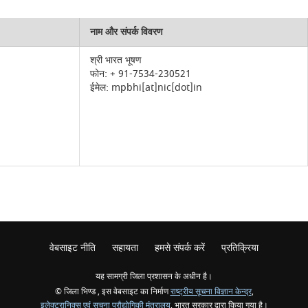
नाम और संपर्क विवरण
श्री भारत भूषण
फोन: + 91-7534-230521
ईमेल: mpbhi[at]nic[dot]in
वेबसाइट नीति
सहायता
हमसे संपर्क करें
प्रतिक्रिया
यह सामग्री जिला प्रशासन के अधीन है।
© जिला भिण्ड , इस वेबसाइट का निर्माण
राष्ट्रीय सूचना विज्ञान केन्द्र
,
इलेक्ट्रानिक्स एवं सूचना प्रौद्योगिकी मंत्रालय
, भारत सरकार द्वारा किया गया है।